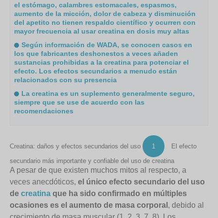
el estómago, calambres estomacales, espasmos,
aumento de la micción, dolor de cabeza y disminución
del apetito no tienen respaldo científico y ocurren con
mayor frecuencia al usar creatina en dosis muy altas
Según información de WADA, se conocen casos en
los que fabricantes deshonestos a veces añaden
sustancias prohibidas a la creatina para potenciar el
efecto. Los efectos secundarios a menudo están
relacionados con su presencia
La creatina es un suplemento generalmente seguro,
siempre que se use de acuerdo con las
recomendaciones
Creatina: daños y efectos secundarios del uso
1
El efecto
secundario más importante y confiable del uso de creatina
A pesar de que existen muchos mitos al respecto, a
veces anecdóticos,
el único efecto secundario del uso
de
creatina
que ha sido confirmado en múltiples
ocasiones es el aumento de masa corporal
, debido al
crecimiento de masa muscular
(1, 2, 3, 7, 8). Los