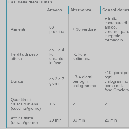
Fasi della dieta Dukan
Attacco
Alternanza
Consolidame
+ frutta,
contenuto di
68
amido,
Alimenti
+ 38 verdure
proteine
verdure, pan
integrale,
formaggio
da 1 a 4
Perdita di peso
kg
~1 kg a
attesa
durante
settimana
la fase
~10 giorni pe
~3-4 giorni
ogni
da 2 a 7
Durata
per ogni
chilogrammo
giorni
chilogrammo
perso nella
fase Crociera
Quantità di
crusca d’avena
1.5
2
2
(cucchiai/giorno)
Attività fisica
20 min
30 min
25 min
(durata/giorno)