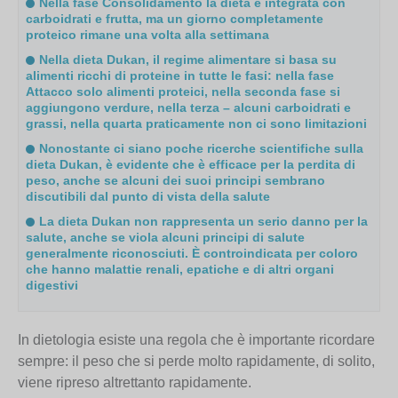
Nella fase Consolidamento la dieta è integrata con
carboidrati e frutta, ma un giorno completamente
proteico rimane una volta alla settimana
Nella dieta Dukan, il regime alimentare si basa su
alimenti ricchi di proteine in tutte le fasi: nella fase
Attacco solo alimenti proteici, nella seconda fase si
aggiungono verdure, nella terza – alcuni carboidrati e
grassi, nella quarta praticamente non ci sono limitazioni
Nonostante ci siano poche ricerche scientifiche sulla
dieta Dukan, è evidente che è efficace per la perdita di
peso, anche se alcuni dei suoi principi sembrano
discutibili dal punto di vista della salute
La dieta Dukan non rappresenta un serio danno per la
salute, anche se viola alcuni principi di salute
generalmente riconosciuti. È controindicata per coloro
che hanno malattie renali, epatiche e di altri organi
digestivi
In dietologia esiste una regola che è importante ricordare
sempre: il peso che si perde molto rapidamente, di solito,
viene ripreso altrettanto rapidamente.