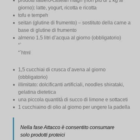
prodotti lattiero-caseari magri (non più di 1 kg al
giorno): latte, yogurt, ricotta e ricotta
tofu e tempeh
seitan (glutine di frumento) – sostituto della carne a
base di glutine di frumento
almeno 1.5 litri d’acqua al giorno (obbligatorio)
“`
“`html
1,5 cucchiai di crusca d’avena al giorno
(obbligatorio)
illimitato: dolcificanti artificiali, noodles shirataki,
gelatina dietetica
una piccola quantità di succo di limone e sottaceti
1 cucchiaino di olio al giorno per ungere la padella
Nella fase Attacco è consentito consumare
solo prodotti proteici