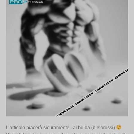
L’articolo piacerà sicuramente.. ai bulba (bielorussi)