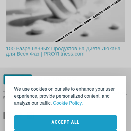
100 Разрешенных Продуктов на Диете Дюкана
для Всех Фаз | PRO7fitness.com
We use cookies on our site to enhance your user
The Honest Website About Nutrition in Sport, Supplements, Muscle Gain,
experience, provide personalized content, and
Weight Loss and Health
analyze our traffic.
Cookie Policy.
ACCEPT ALL