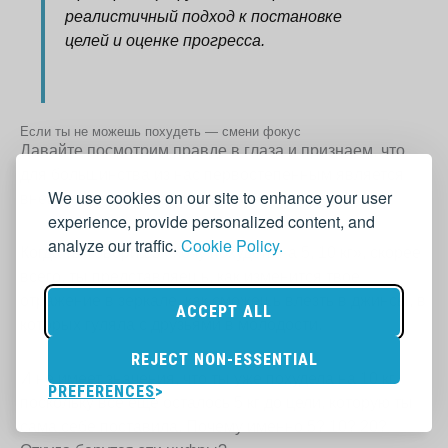
реалистичный подход к постановке
целей и оценке прогресса.
Если ты не можешь похудеть — смени фокус
Давайте посмотрим правде в глаза и признаем, что
для большинства из нас первостепенным является
We use cookies on our site to enhance your user
внешний вид, а не здоровье.
experience, provide personalized content, and
analyze our traffic.
Cookie Policy.
Когда ты говоришь «хочу похудеть на 5, 10 кг», скорее
всего, ты представляешь, как изменится твое
отражение в зеркале, как сможешь влезть в джинсы, в
ACCEPT ALL
которых гуляла с друзьями в молодости.
REJECT NON-ESSENTIAL
И не имеет значения, что ты уже похудела на 10 кг,
PREFERENCES
поскольку все еще осталось 5 кг до цели, которую ты
сама себе поставила. Почему именно 5? 10? 20?