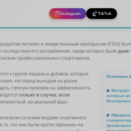
Instagram
TikTok
 продуктам питания и лекарственным препаратам (FDA) бы
е последствия его употребления, среди которых были
даже
есколько профессиональных спортсменов.
тся к группе пищевых добавок, которые
Основные 
ачает, что перед выходом на рынок
дить строгую проверку на эффективность
Экстракт
оводятся
только в случае, если
которые не
безопаснос
 неприятный, но реальный факт.
Эфедрин,
актически со всеми видами спортивного
стимулятор
а в то, что они были протестированы на
проявляетс
повышении 