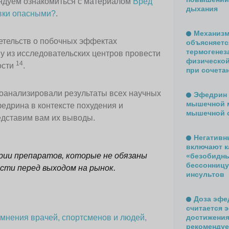
ендуем ознакомиться с материалом
Вред
дыхания
авки опасными?
.
Механизм
детельств о побочных эффектах
объясняетс
термогенез
 из исследовательских центров провести
физической
14
ости
.
при сочета
оанализировали результаты всех научных
Эфедрин 
мышечной м
едрина в контексте похудения и
мышечной 
дставим вам их выводы.
Негативн
включают к
ии препаратов, которые не обязаны
«безобидны
бессонницу,
сти перед выходом на рынок.
инсультов
Доза эфед
считается 
достижения
мнения врачей, спортсменов и людей,
рекомендуе