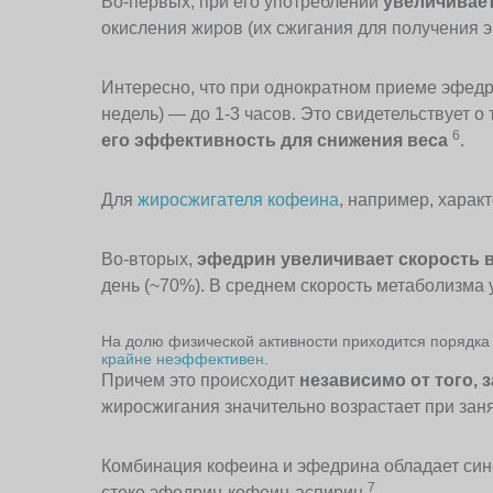
Во-первых, при его употреблении
увеличивае
окисления жиров (их сжигания для получения э
Интересно, что при однократном приеме эфедр
недель) — до 1-3 часов. Это свидетельствует о 
6
его эффективность для снижения веса
.
Для
жиросжигателя кофеина
, например, харак
Во-вторых,
эфедрин увеличивает скорость 
день (~70%). В среднем скорость метаболизма 
На долю физической активности приходится порядка 
крайне неэффективен
.
Причем это происходит
независимо от того, 
жиросжигания значительно возрастает при зан
Комбинация кофеина и эфедрина обладает сине
7
стеке эфедрин-кофеин-аспирин
.