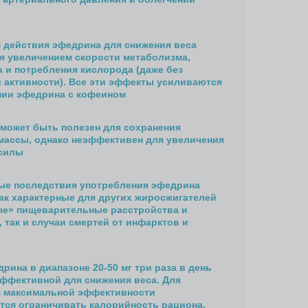
 действия эфедрина для снижения веса
я увеличением скорости метаболизма,
а и потребления кислорода (даже без
 активности). Все эти эффекты усиливаются
нии эфедрина с кофеином
может быть полезен для сохранения
ассы, однако неэффективен для увеличения
силы
ые последствия употребления эфедрина
ак характерные для других жиросжигателей
е» пищеварительные расстройства и
 так и случаи смертей от инфарктов и
рина в диапазоне 20-50 мг три раза в день
эффективной для снижения веса. Для
 максимальной эффективности
тся ограничивать калорийность рациона.