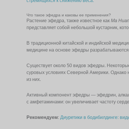
стремящихся к снижению веса.
Что такое эфедра и каковы ее применения?
Растение эфедра, также известное как
Ma Huan
представляет собой небольшой кустарник, кот
В традиционной китайской и индийской медици
медицине на основе эфедры разрабатываются 
Существует около 50 видов эфедры. Некоторые
суровых условиях Северной Америки. Однако 
из них.
Активный компонент эфедры — эфедрин, алка
с амфетаминами: он увеличивает частоту серд
Рекомендуем
:
Диуретики в бодибилдинге: вид