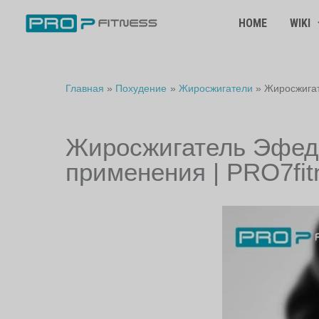
Перейти
к
HOME
WIKI
содержимому
Главная
Похудение
Жиросжигатели
Жиросжигат
Жиросжигатель Эфедр
применения | PRO7fit