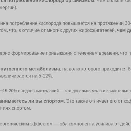
тся потребление кислорода организмом
. Чем больше ки
нергии).
ина потребление кислорода повышается на протяжении 30-
том, что, в отличие от многих других жиросжигателей,
чем д
терно формирование привыкания с течением времени, что п
внутреннего метаболизма
, на долю которого приходится 
увеличивается на 5-12%.
~15-20% ежедневных калорий — это довольно мало и свидетельствуе
занимаетесь ли вы спортом
. Это также отличает его от к
ятиях спортом.
ргетическим эффектом — оба компонента усиливают действ