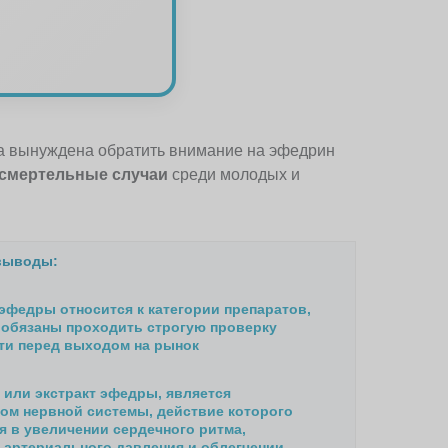
ла вынуждена обратить внимание на эфедрин
 смертельные случаи
среди молодых и
выводы:
 эфедры относится к категории препаратов,
 обязаны проходить строгую проверку
ти перед выходом на рынок
 или экстракт эфедры, является
ом нервной системы, действие которого
я в увеличении сердечного ритма,
артериального давления и облегчении