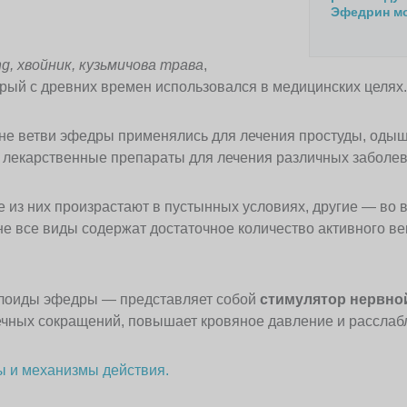
Эфедрин мо
g, хвойник, кузьмичова трава
,
орый с древних времен использовался в медицинских целях.
не ветви эфедры применялись для лечения простуды, одыш
лекарственные препараты для лечения различных заболев
 из них произрастают в пустынных условиях, другие — во
не все виды содержат достаточное количество активного 
лоиды эфедры — представляет собой
стимулятор нервно
ечных сокращений, повышает кровяное давление и расслабля
ы и механизмы действия.