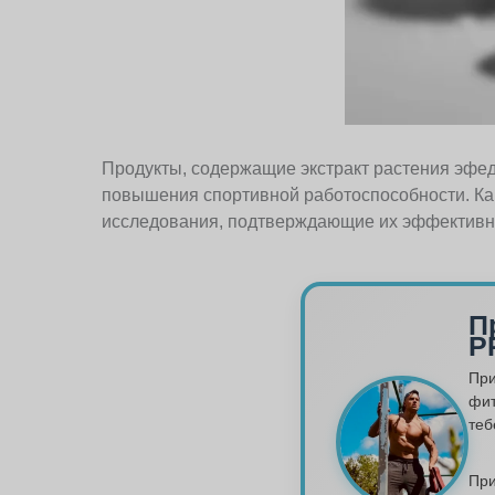
Продукты, содержащие экстракт растения эфед
повышения спортивной работоспособности. Как 
исследования, подтверждающие их эффективно
П
P
При
фит
теб
При