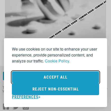
Вред анаболических стероидов: Масштабы
We use cookies on our site to enhance your user
эпидемии в бодибилдинге и почему молчат
врачи? | PRO7fitness.com
experience, provide personalized content, and
analyze our traffic.
Cookie Policy.
ACCEPT ALL
The Honest Website About Nutrition in Sport, Supplements, Muscle Gain,
REJECT NON-ESSENTIAL
Weight Loss and Health
PREFERENCES