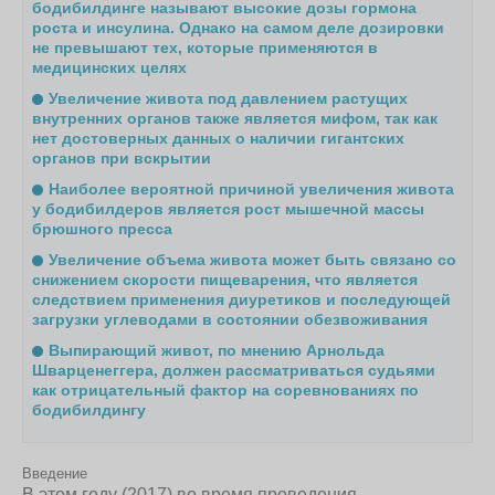
бодибилдинге называют высокие дозы гормона
роста и инсулина. Однако на самом деле дозировки
не превышают тех, которые применяются в
медицинских целях
Увеличение живота под давлением растущих
внутренних органов также является мифом, так как
нет достоверных данных о наличии гигантских
органов при вскрытии
Наиболее вероятной причиной увеличения живота
у бодибилдеров является рост мышечной массы
брюшного пресса
Увеличение объема живота может быть связано со
снижением скорости пищеварения, что является
следствием применения диуретиков и последующей
загрузки углеводами в состоянии обезвоживания
Выпирающий живот, по мнению Арнольда
Шварценеггера, должен рассматриваться судьями
как отрицательный фактор на соревнованиях по
бодибилдингу
Введение
В этом году (2017) во время проведения