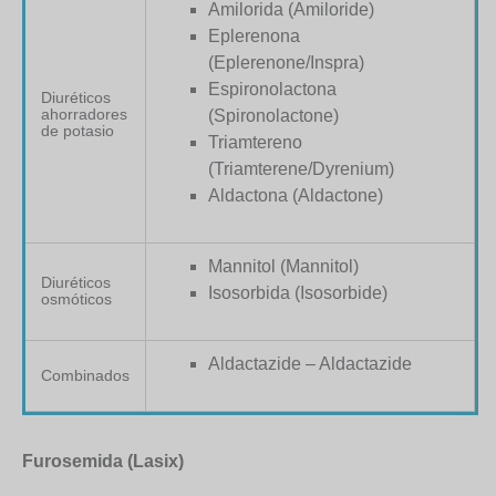
Amilorida (Amiloride)
Eplerenona
(Eplerenone/Inspra)
Espironolactona
Diuréticos
ahorradores
(Spironolactone)
de potasio
Triamtereno
(Triamterene/Dyrenium)
Aldactona (Aldactone)
Mannitol (Mannitol)
Diuréticos
Isosorbida (Isosorbide)
osmóticos
Aldactazide – Aldactazide
Combinados
Furosemida (Lasix)