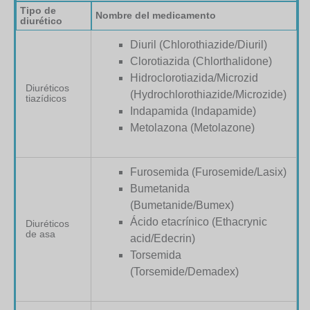
Tipo de
Nombre del medicamento
diurético
Diuril (Chlorothiazide/Diuril)
Clorotiazida (Chlorthalidone)
Hidroclorotiazida/Microzid
Diuréticos
(Hydrochlorothiazide/Microzide)
tiazídicos
Indapamida (Indapamide)
Metolazona (Metolazone)
Furosemida (Furosemide/Lasix)
Bumetanida
(Bumetanide/Bumex)
Ácido etacrínico (Ethacrynic
Diuréticos
de asa
acid/Edecrin)
Torsemida
(Torsemide/Demadex)