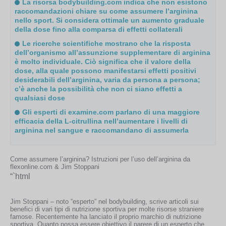
La risorsa bodybuilding.com indica che non esistono
raccomandazioni chiare su come assumere l’arginina
nello sport. Si considera ottimale un aumento graduale
della dose fino alla comparsa di effetti collaterali
Le ricerche scientifiche mostrano che la risposta
dell’organismo all’assunzione supplementare di arginina
è molto individuale. Ciò significa che il valore della
dose, alla quale possono manifestarsi effetti positivi
desiderabili dell’arginina, varia da persona a persona;
c’è anche la possibilità che non ci siano effetti a
qualsiasi dose
Gli esperti di examine.com parlano di una maggiore
efficacia della L-citrullina nell’aumentare i livelli di
arginina nel sangue e raccomandano di assumerla
Come assumere l’arginina?
Istruzioni per l’uso dell’arginina da
flexonline.com & Jim Stoppani
“`html
Jim Stoppani – noto “esperto” nel bodybuilding, scrive articoli sui
benefici di vari tipi di nutrizione sportiva per molte risorse straniere
famose. Recentemente ha lanciato il proprio marchio di nutrizione
sportiva. Quanto possa essere obiettivo il parere di un esperto che