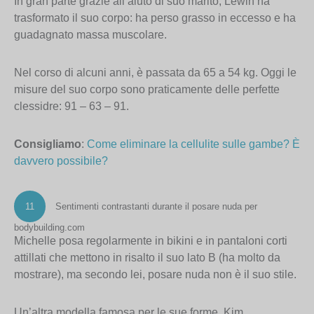
In gran parte grazie all’aiuto di suo marito, Lewin ha
trasformato il suo corpo: ha perso grasso in eccesso e ha
guadagnato massa muscolare.
Nel corso di alcuni anni, è passata da 65 a 54 kg. Oggi le
misure del suo corpo sono praticamente delle perfette
clessidre: 91 – 63 – 91.
Consigliamo
:
Come eliminare la cellulite sulle gambe? È
davvero possibile?
11
Sentimenti contrastanti durante il posare nuda per
bodybuilding.com
Michelle posa regolarmente in bikini e in pantaloni corti
attillati che mettono in risalto il suo lato B (ha molto da
mostrare), ma secondo lei, posare nuda non è il suo stile.
Un’altra modella famosa per le sue forme, Kim