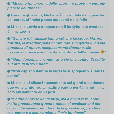
“Mi sono innamorata dello sport… e provo un enorme
piacere dal fitness”
Durante gli eventi, Michelle è circondata da 5 guardie
del corpo, affinché possa muoversi nella folla
Michelle Lewin è sposata con il bodybuilder svedese
Jimmy Lewin
“
Sempre più ragazze fanno ciò che faccio io. Ma, per
fortuna, la maggior parte di loro non è in grado di creare
qualcosa di nuovo, semplicemente ripetono. Ma
nessuna copia è mai diventata migliore dell’originale
“
“
Ogni domenica mangio tutto ciò che voglio. Di solito
si tratta di pizza e pasta
“
“
Non capisco perché le ragazze si spogliano. È senza
senso
“
Michelle si allena intensamente sei giorni a settimana,
due volte al giorno: al mattino cardio per 45 minuti, alla
sera allenamento con i pesi
“Sogno di avere dei gemelli, ma a dire il vero, sono
molto preoccupata quando penso ai cambiamenti del
corpo che avvengono durante la gravidanza, perché il
mio corpo è il mio marchio e il mio business”