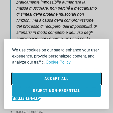
praticamente impossibile aumentare la
massa muscolare, non perché il meccanismo
di sintesi delle proteine muscolari non
funzioni, ma a causa della compromissione
del processo di recupero, dell’impossibilità di
allenarsi in modo completo e dell’uso degli
amminoacidi per l’energia, anziché per la
costruzione delle cellule muscolari.
We use cookies on our site to enhance your user
experience, provide personalized content, and
analyze our traffic.
Cookie Policy.
Consigliamo
:
Le diete più efficaci per dimagrire: principi,
miti, top-5 diete
ACCEPT ALL
Quanti carboidrati servono per aumentare la massa muscolare?
REJECT NON-ESSENTIAL
La norma di carboidrati nella dieta di uno sportivo è
determinata da diversi fattori:
PREFERENCES
massa corporea;